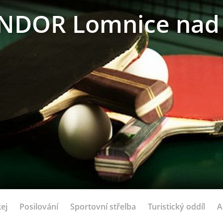
NDOR Lomnice nad 
ej
Posilování
Sportovní střelba
Turistický oddíl
A