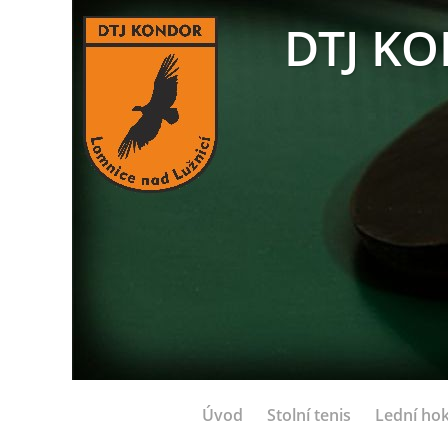
DTJ KO
Úvod
Stolní tenis
Lední hok