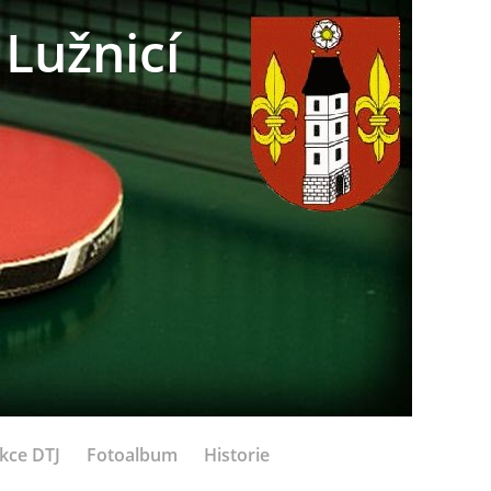
Lužnicí
kce DTJ
Fotoalbum
Historie