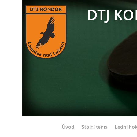
DTJ KO
Úvod
Stolní tenis
Lední hok