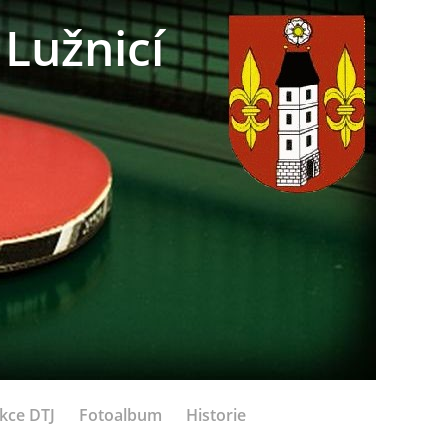
Lužnicí
kce DTJ
Fotoalbum
Historie