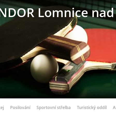
NDOR Lomnice nad 
ej
Posilování
Sportovní střelba
Turistický oddíl
A