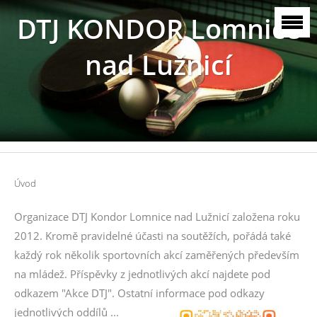
DTJ KONDOR Lomnice
nad Lužnicí
Úvod
Organizace DTJ Kondor Lomnice nad Lužnicí založena roku
2012. Kromě pravidelné účasti na soutěžích, pořádá také
každý rok několik sportovních akcí zaměřených především
na mládež. Příspěvky z jednotlivých akcí najdete pod
odkazem "Akce DTJ". Ostatní informace pod odkazy
jednotlivých oddílů ...