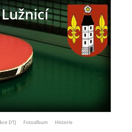
Lužnicí
kce DTJ
Fotoalbum
Historie