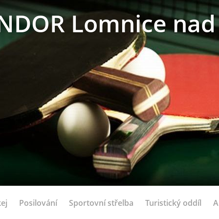
NDOR Lomnice nad 
ej
Posilování
Sportovní střelba
Turistický oddíl
A