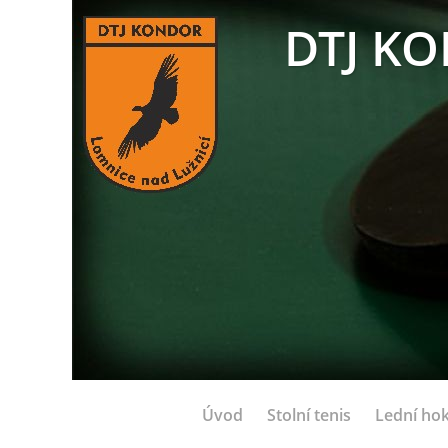
DTJ KO
Úvod
Stolní tenis
Lední hok