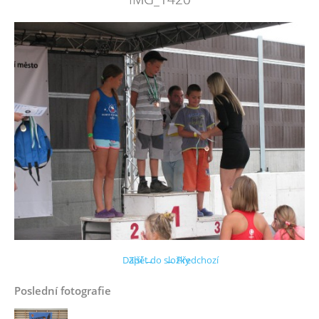
Další →
Zpět do složky
← Předchozí
Poslední fotografie