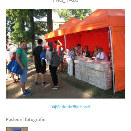
Další →
Zpět do složky
← Předchozí
Poslední fotografie