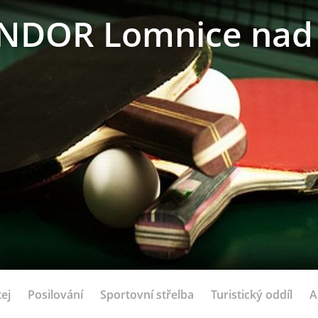
NDOR Lomnice nad 
ej
Posilování
Sportovní střelba
Turistický oddíl
A