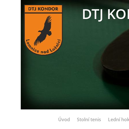
DTJ KO
Úvod
Stolní tenis
Lední hok