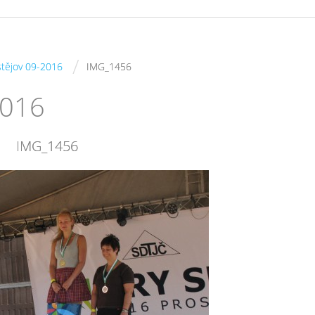
/
stějov 09-2016
IMG_1456
2016
IMG_1456