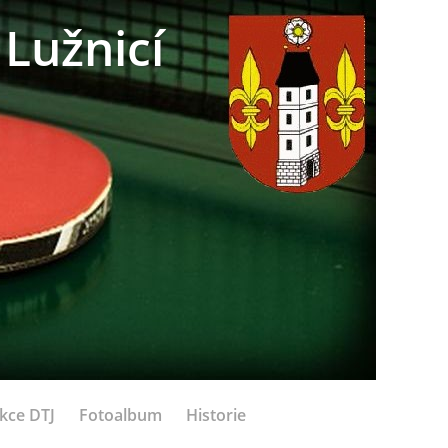
Lužnicí
kce DTJ
Fotoalbum
Historie