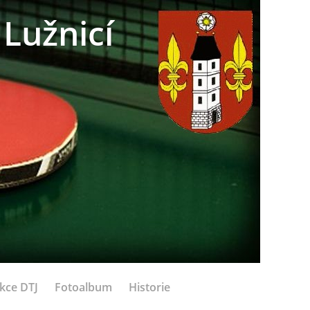
Lužnicí
kce DTJ
Fotoalbum
Historie