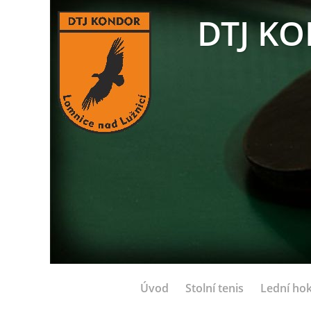
DTJ KO
Úvod
Stolní tenis
Lední hok