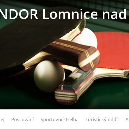
NDOR Lomnice nad 
ej
Posilování
Sportovní střelba
Turistický oddíl
A