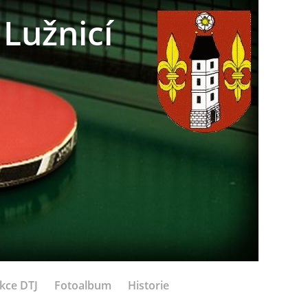
Lužnicí
kce DTJ
Fotoalbum
Historie