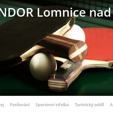
NDOR Lomnice nad 
ej
Posilování
Sportovní střelba
Turistický oddíl
A