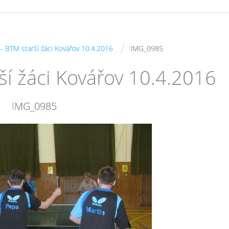
/
s - BTM starší žáci Kovářov 10.4.2016
IMG_0985
rší žáci Kovářov 10.4.2016
IMG_0985