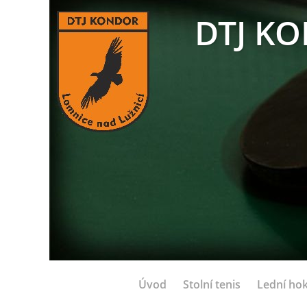
DTJ KO
Úvod
Stolní tenis
Lední hok