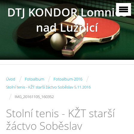
DTJ KONDOR Lomnice
nad Lužnicí
/
/
/
Úvod
Fotoalbum
Fotoalbum-2016
Stolní tenis - KŽT starší žáctvo Soběslav 5.11.2016
/
IMG_20161105_160352
Stolní tenis - KŽT starší
žáctvo Soběslav