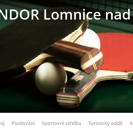
NDOR Lomnice nad 
ej
Posilování
Sportovní střelba
Turistický oddíl
A