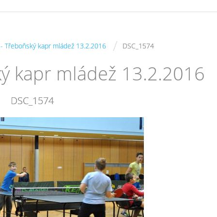
/
s - Třeboňský kapr mládež 13.2.2016
DSC_1574
ský kapr mládež 13.2.2016
DSC_1574