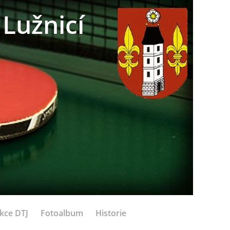
Lužnicí
kce DTJ
Fotoalbum
Historie