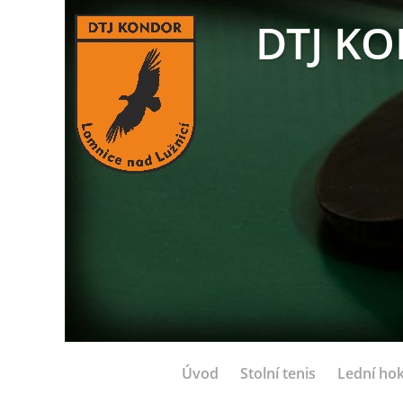
DTJ KO
Úvod
Stolní tenis
Lední hok