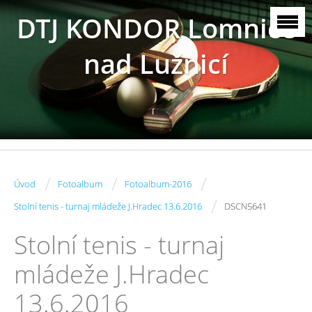
DTJ KONDOR Lomnice
nad Lužnicí
/
/
/
Úvod
Fotoalbum
Fotoalbum-2016
/
Stolní tenis - turnaj mládeže J.Hradec 13.6.2016
DSCN5641
Stolní tenis - turnaj
mládeže J.Hradec
13.6.2016