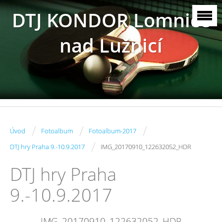
DTJ KONDOR Lomnice
nad Lužnicí
/
/
/
Úvod
Fotoalbum
Fotoalbum-2017
/
DTJ hry Praha 9.-10.9.2017
IMG_20170910_122632052_HDR
DTJ hry Praha
9.-10.9.2017
IMG_20170910_122632052_HDR