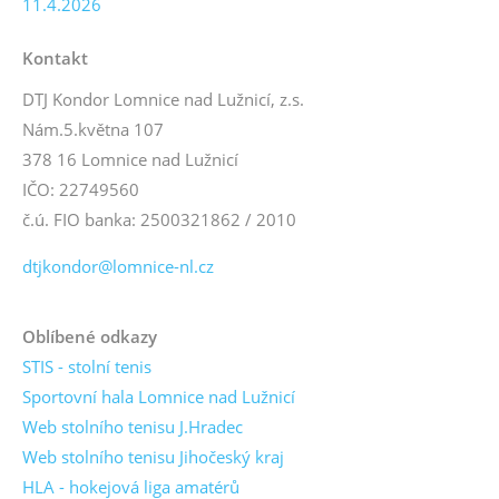
11.4.2026
Kontakt
DTJ Kondor Lomnice nad Lužnicí, z.s.
Nám.5.května 107
378 16 Lomnice nad Lužnicí
IČO: 22749560
č.ú. FIO banka: 2500321862 / 2010
dtjkondor@lomnice-nl.cz
Oblíbené odkazy
STIS - stolní tenis
Sportovní hala Lomnice nad Lužnicí
Web stolního tenisu J.Hradec
Web stolního tenisu Jihočeský kraj
HLA - hokejová liga amatérů