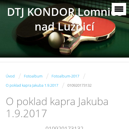
DTJ KONDOR Lomnice
nad Lužnicí
/
/
/
Úvod
Fotoalbum
Fotoalbum-2017
/
O poklad kapra Jakuba 1.9.2017
010920173132
O poklad kapra Jakuba
1.9.2017
010920173132