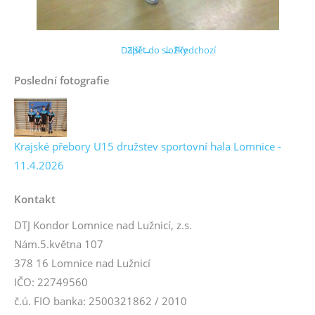
Další →
Zpět do složky
← Předchozí
Poslední fotografie
Krajské přebory U15 družstev sportovní hala Lomnice -
11.4.2026
Kontakt
DTJ Kondor Lomnice nad Lužnicí, z.s.
Nám.5.května 107
378 16 Lomnice nad Lužnicí
IČO: 22749560
č.ú. FIO banka: 2500321862 / 2010