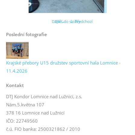
Další →
Zpět do složky
← Předchozí
Poslední fotografie
Krajské přebory U15 družstev sportovní hala Lomnice -
11.4.2026
Kontakt
DTJ Kondor Lomnice nad Lužnicí, z.s.
Nám.5.května 107
378 16 Lomnice nad Lužnicí
IČO: 22749560
č.ú. FIO banka: 2500321862 / 2010