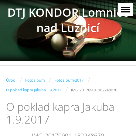
DTJ KONDOR Lomnice
nad Lužnicí
/
/
/
Úvod
Fotoalbum
Fotoalbum-2017
/
O poklad kapra Jakuba 1.9.2017
IMG_20170901_182248670
O poklad kapra Jakuba
1.9.2017
IMG_20170901_182248670