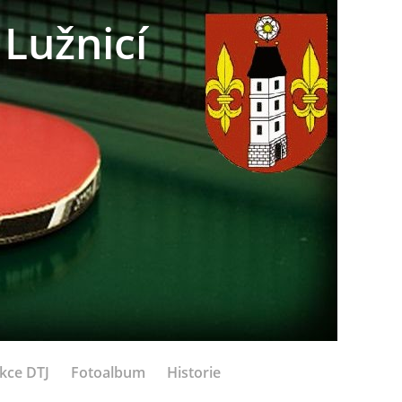
Lužnicí
kce DTJ
Fotoalbum
Historie