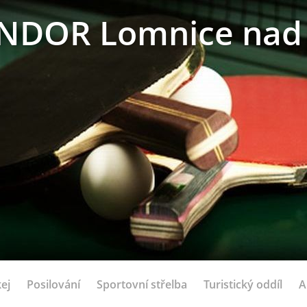
NDOR Lomnice nad 
ej
Posilování
Sportovní střelba
Turistický oddíl
A