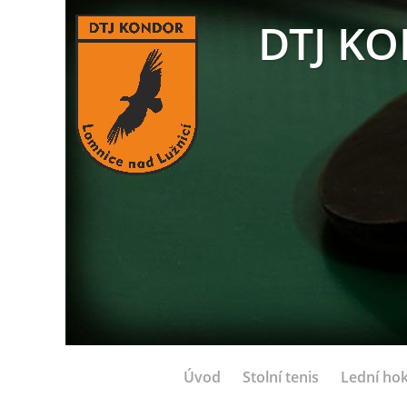
DTJ KO
Úvod
Stolní tenis
Lední hok