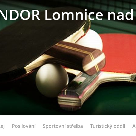
NDOR Lomnice nad 
ej
Posilování
Sportovní střelba
Turistický oddíl
A