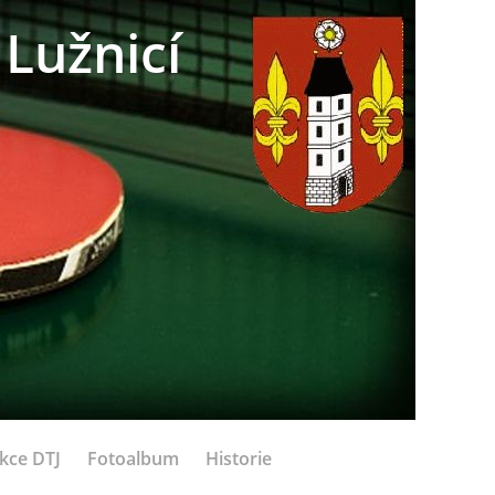
Lužnicí
kce DTJ
Fotoalbum
Historie