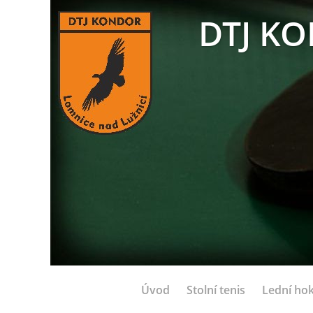
DTJ KO
Úvod
Stolní tenis
Lední hok