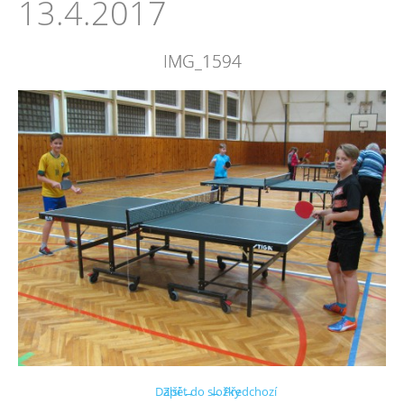
13.4.2017
IMG_1594
Další →
Zpět do složky
← Předchozí