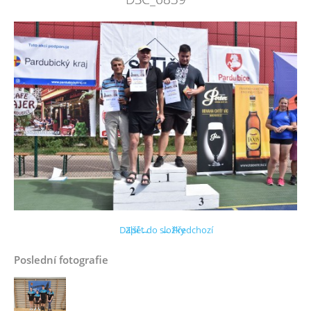
Další →
Zpět do složky
← Předchozí
Poslední fotografie