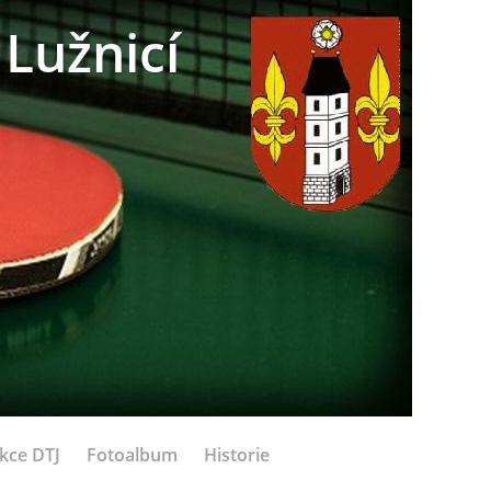
Lužnicí
kce DTJ
Fotoalbum
Historie