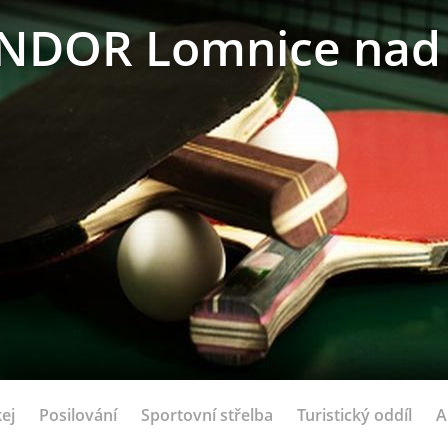
NDOR Lomnice nad 
ej
Posilování
Sportovní střelba
Turistický oddíl
A