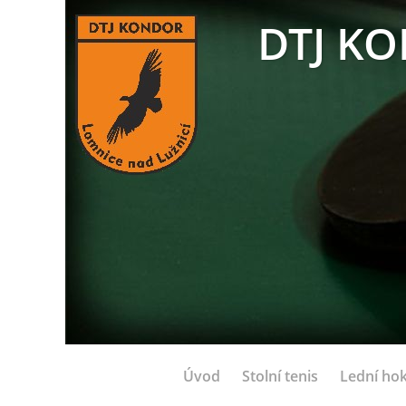
DTJ KO
Úvod
Stolní tenis
Lední hok