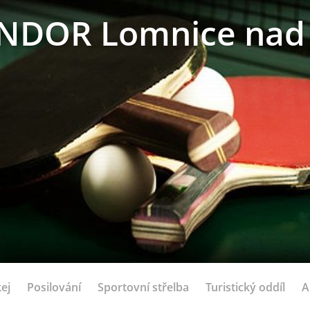
NDOR Lomnice nad 
ej
Posilování
Sportovní střelba
Turistický oddíl
A