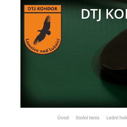
DTJ KO
Úvod
Stolní tenis
Lední hok