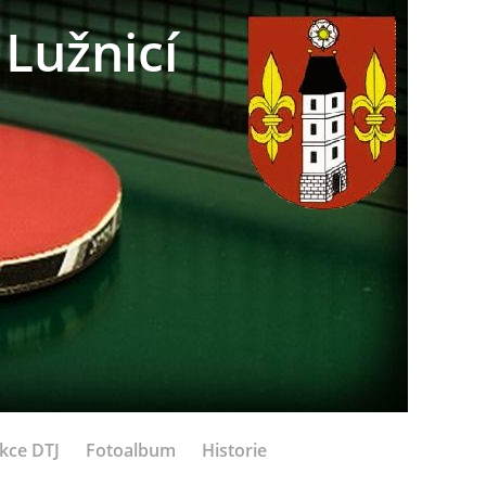
Lužnicí
kce DTJ
Fotoalbum
Historie