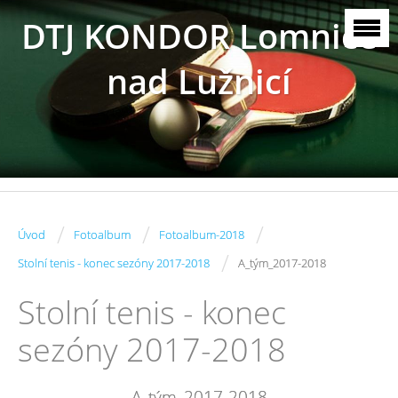
DTJ KONDOR Lomnice
nad Lužnicí
/
/
/
Úvod
Fotoalbum
Fotoalbum-2018
/
Stolní tenis - konec sezóny 2017-2018
A_tým_2017-2018
Stolní tenis - konec
sezóny 2017-2018
A_tým_2017-2018