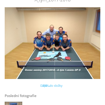
Další →
Zpět do složky
Poslední fotografie