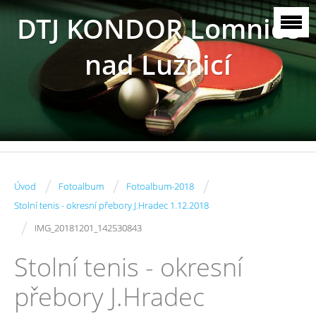
DTJ KONDOR Lomnice
nad Lužnicí
/
/
/
Úvod
Fotoalbum
Fotoalbum-2018
Stolní tenis - okresní přebory J.Hradec 1.12.2018
/
IMG_20181201_142530843
Stolní tenis - okresní
přebory J.Hradec