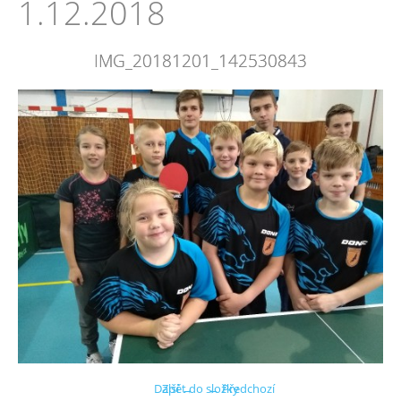
1.12.2018
IMG_20181201_142530843
Další →
Zpět do složky
← Předchozí