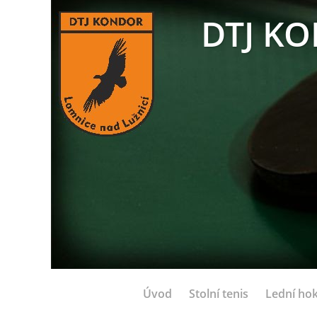
DTJ KO
Úvod
Stolní tenis
Lední hok