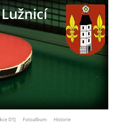
Lužnicí
kce DTJ
Fotoalbum
Historie