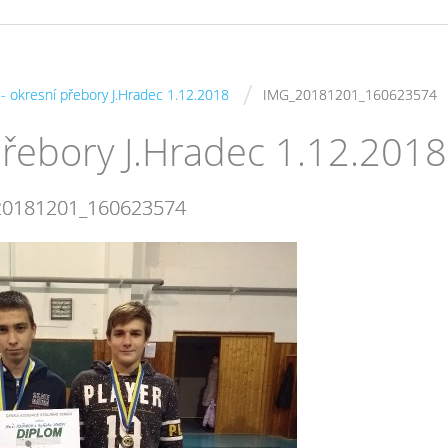
/
s - okresní přebory J.Hradec 1.12.2018
IMG_20181201_160623574
 přebory J.Hradec 1.12.2018
20181201_160623574