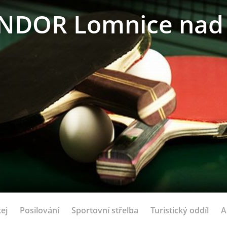
NDOR Lomnice nad 
ej
Posilování
Sportovní střelba
Turistický oddíl
A