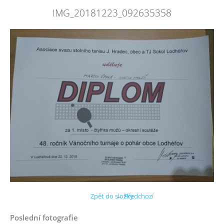
IMG_20181223_092635358
Zpět do složky
← Předchozí
Poslední fotografie