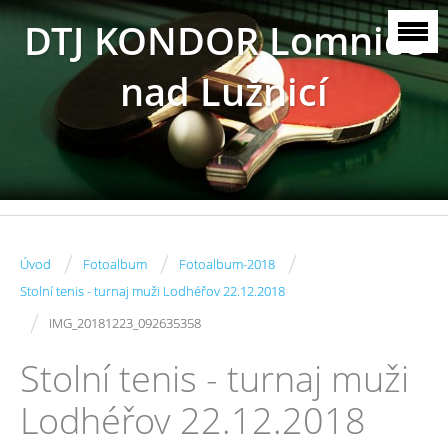
DTJ KONDOR Lomnice
nad Lužnicí
/
/
/
Úvod
Fotoalbum
Fotoalbum-2018
Stolní tenis - turnaj muži Lodhéřov 22.12.2018
/
IMG_20181223_092635358
Stolní tenis - turnaj muži
Lodhéřov 22.12.2018