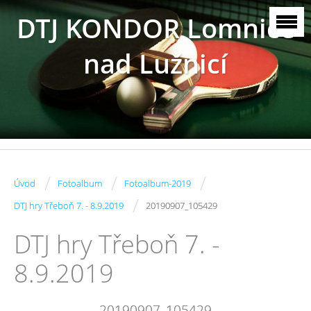
DTJ KONDOR Lomnice
nad Lužnicí
/
/
/
Úvod
Fotoalbum
Fotoalbum-2019
/
DTJ hry Třeboň 7. - 8.9.2019
20190907_105429
DTJ hry Třeboň 7. -
8.9.2019
20190907_105429