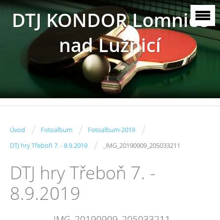
DTJ KONDOR Lomnice
nad Lužnicí
/
/
/
Úvod
Fotoalbum
Fotoalbum-2019
/
DTJ hry Třeboň 7. - 8.9.2019
_IMG_20190909_205033211
DTJ hry Třeboň 7. -
8.9.2019
_IMG_20190909_205033211