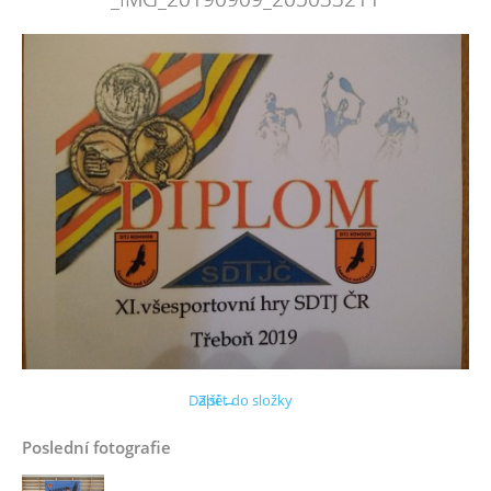
Další →
Zpět do složky
Poslední fotografie