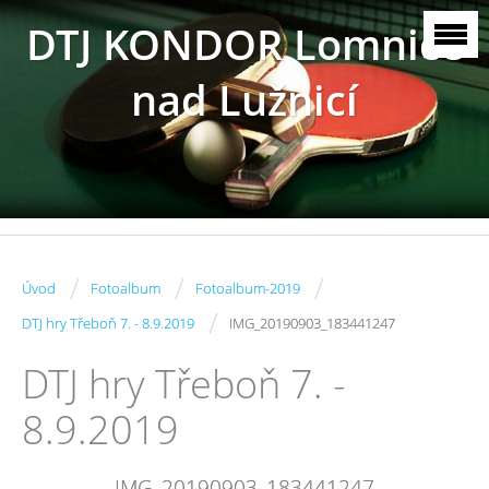
DTJ KONDOR Lomnice
nad Lužnicí
/
/
/
Úvod
Fotoalbum
Fotoalbum-2019
/
DTJ hry Třeboň 7. - 8.9.2019
IMG_20190903_183441247
DTJ hry Třeboň 7. -
8.9.2019
IMG_20190903_183441247