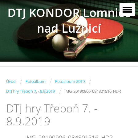
DTJ KONDOR Lomnice
nad Lužnicí
/
/
/
Úvod
Fotoalbum
Fotoalbum-2019
/
DTJ hry Třeboň 7. - 8.9.2019
IMG_20190906_084801516_HDR
DTJ hry Třeboň 7. -
8.9.2019
IMG_20190906_084801516_HDR