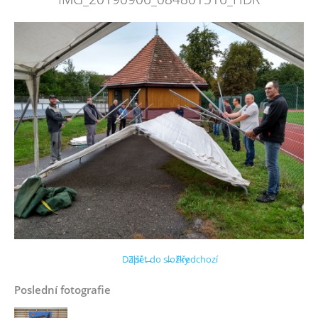
Další →
Zpět do složky
← Předchozí
Poslední fotografie