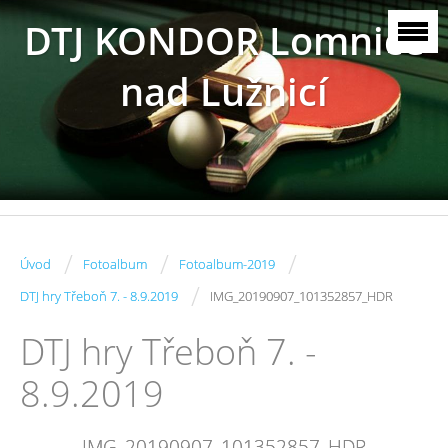
DTJ KONDOR Lomnice
nad Lužnicí
/
/
/
Úvod
Fotoalbum
Fotoalbum-2019
/
DTJ hry Třeboň 7. - 8.9.2019
IMG_20190907_101352857_HDR
DTJ hry Třeboň 7. -
8.9.2019
IMG_20190907_101352857_HDR