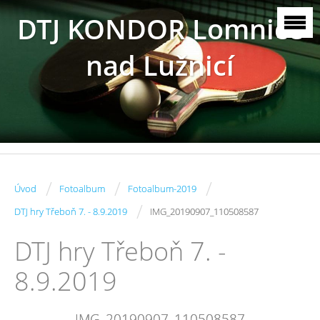
DTJ KONDOR Lomnice
nad Lužnicí
/
/
/
Úvod
Fotoalbum
Fotoalbum-2019
/
DTJ hry Třeboň 7. - 8.9.2019
IMG_20190907_110508587
DTJ hry Třeboň 7. -
8.9.2019
IMG_20190907_110508587