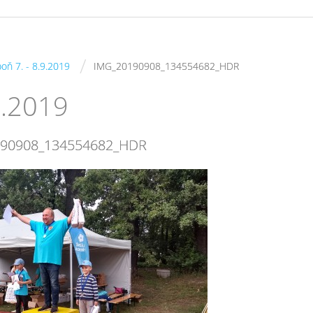
/
boň 7. - 8.9.2019
IMG_20190908_134554682_HDR
9.2019
190908_134554682_HDR