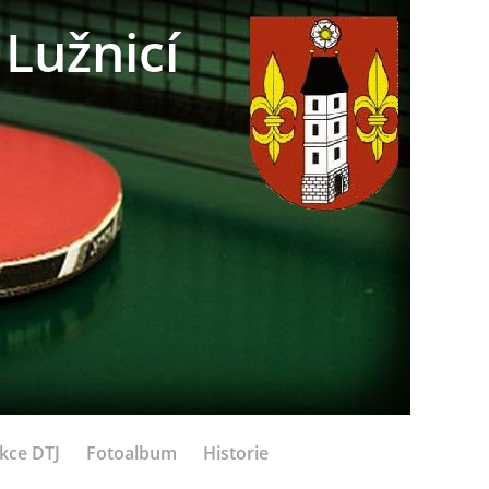
Lužnicí
kce DTJ
Fotoalbum
Historie