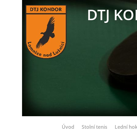
DTJ KO
Úvod
Stolní tenis
Lední hok