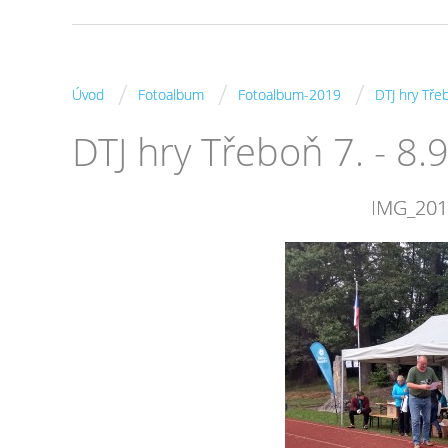
/
/
/
Úvod
Fotoalbum
Fotoalbum-2019
DTJ hry Tře
DTJ hry Třeboň 7. - 8.
IMG_20