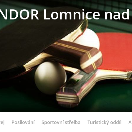
NDOR Lomnice nad 
ej
Posilování
Sportovní střelba
Turistický oddíl
A