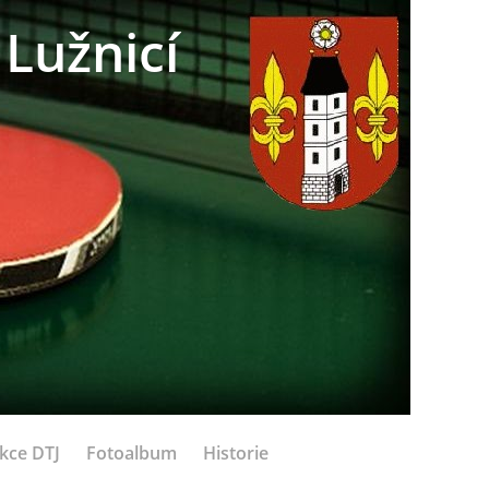
Lužnicí
kce DTJ
Fotoalbum
Historie