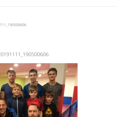
111_190500606
20191111_190500606