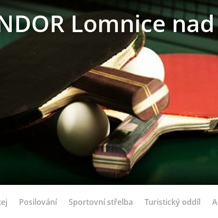
NDOR Lomnice nad 
ej
Posilování
Sportovní střelba
Turistický oddíl
A