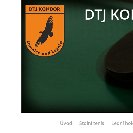
DTJ KO
Úvod
Stolní tenis
Lední hok