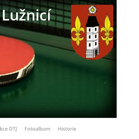
Lužnicí
kce DTJ
Fotoalbum
Historie