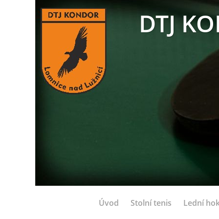
DTJ KO
Úvod
Stolní tenis
Lední hok