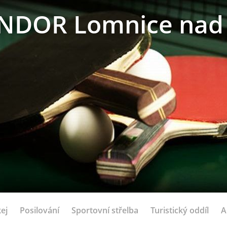
NDOR Lomnice nad 
ej
Posilování
Sportovní střelba
Turistický oddíl
A