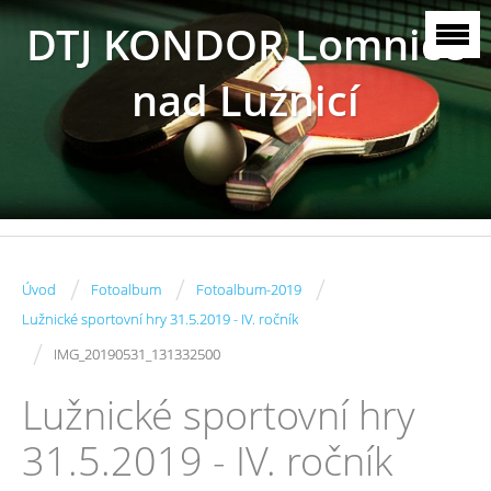
DTJ KONDOR Lomnice
nad Lužnicí
/
/
/
Úvod
Fotoalbum
Fotoalbum-2019
Lužnické sportovní hry 31.5.2019 - IV. ročník
/
IMG_20190531_131332500
Lužnické sportovní hry
31.5.2019 - IV. ročník