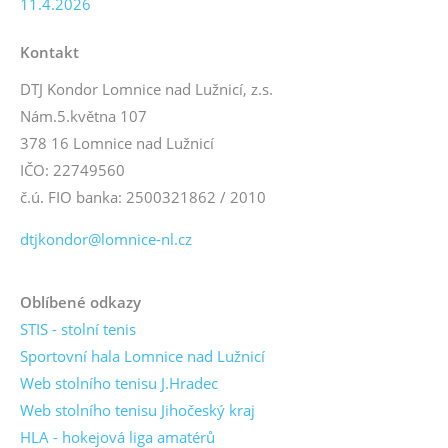
11.4.2026
Kontakt
DTJ Kondor Lomnice nad Lužnicí, z.s.
Nám.5.května 107
378 16 Lomnice nad Lužnicí
IČO: 22749560
č.ú. FIO banka: 2500321862 / 2010
dtjkondor@lomnice-nl.cz
Oblíbené odkazy
STIS - stolní tenis
Sportovní hala Lomnice nad Lužnicí
Web stolního tenisu J.Hradec
Web stolního tenisu Jihočeský kraj
HLA - hokejová liga amatérů