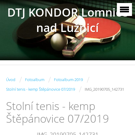
DTJ KONDOR Lomnice
nad Lužnicí
/
/
/
Úvod
Fotoalbum
Fotoalbum-2019
/
Stolní tenis - kemp Štěpánovice 07/2019
IMG_20190705_142731
Stolní tenis - kemp
Štěpánovice 07/2019
IMG_20190705_142731