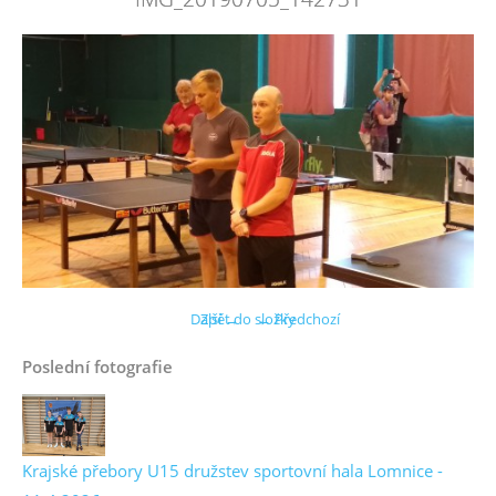
Další →
Zpět do složky
← Předchozí
Poslední fotografie
Krajské přebory U15 družstev sportovní hala Lomnice -