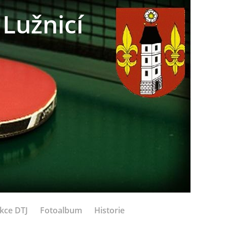
Lužnicí
kce DTJ
Fotoalbum
Historie