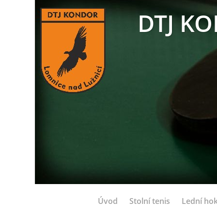
DTJ KO
Úvod
Stolní tenis
Lední hok