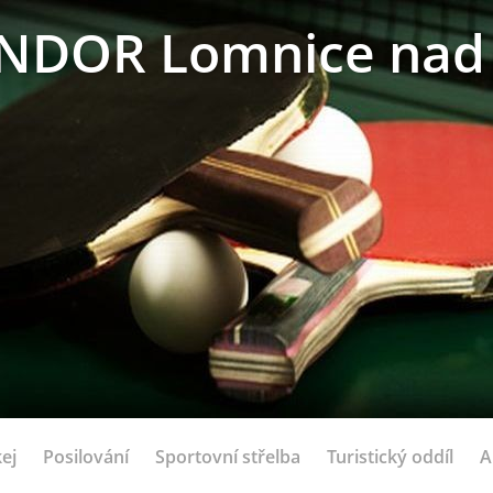
NDOR Lomnice nad 
ej
Posilování
Sportovní střelba
Turistický oddíl
A