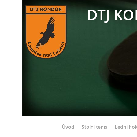
DTJ KO
Úvod
Stolní tenis
Lední hok