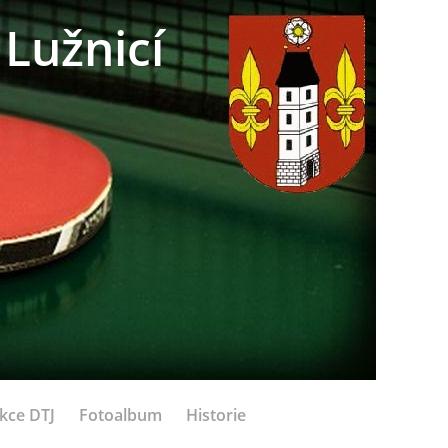
Lužnicí
kce DTJ
Fotoalbum
Historie