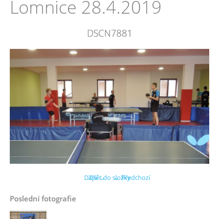
Lomnice 28.4.2019
DSCN7881
Další →
Zpět do složky
← Předchozí
Poslední fotografie