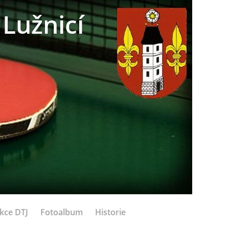
Lužnicí
kce DTJ
Fotoalbum
Historie