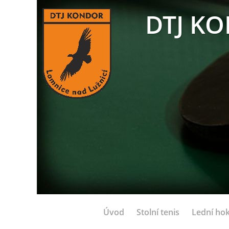
DTJ KO
Úvod
Stolní tenis
Lední hok