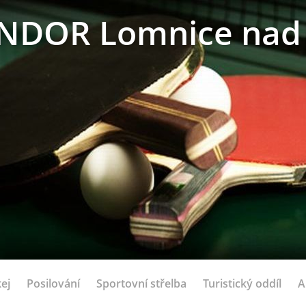
NDOR Lomnice nad 
ej
Posilování
Sportovní střelba
Turistický oddíl
A