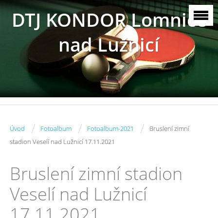
DTJ KONDOR Lomnice
nad Lužnicí
/
/
/
Úvod
Fotoalbum
Fotoalbum-2021
Bruslení zimní
stadion Veselí nad Lužnicí 17.11.2021
Bruslení zimní stadion
Veselí nad Lužnicí
17.11.2021