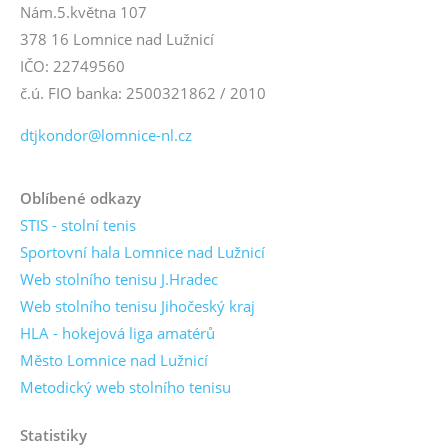
Nám.5.května 107
378 16 Lomnice nad Lužnicí
IČO: 22749560
č.ú. FIO banka: 2500321862 / 2010
dtjkondor@lomnice-nl.cz
Oblíbené odkazy
STIS - stolní tenis
Sportovní hala Lomnice nad Lužnicí
Web stolního tenisu J.Hradec
Web stolního tenisu Jihočeský kraj
HLA - hokejová liga amatérů
Město Lomnice nad Lužnicí
Metodický web stolního tenisu
Statistiky