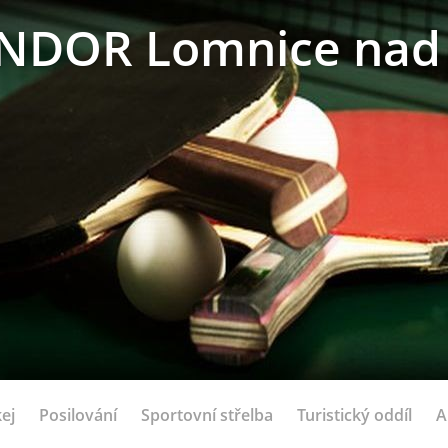
NDOR Lomnice nad 
ej
Posilování
Sportovní střelba
Turistický oddíl
A