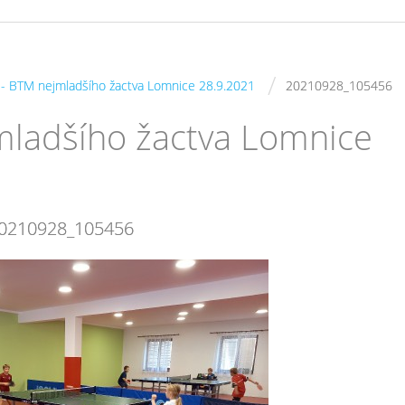
/
s - BTM nejmladšího žactva Lomnice 28.9.2021
20210928_105456
jmladšího žactva Lomnice
0210928_105456