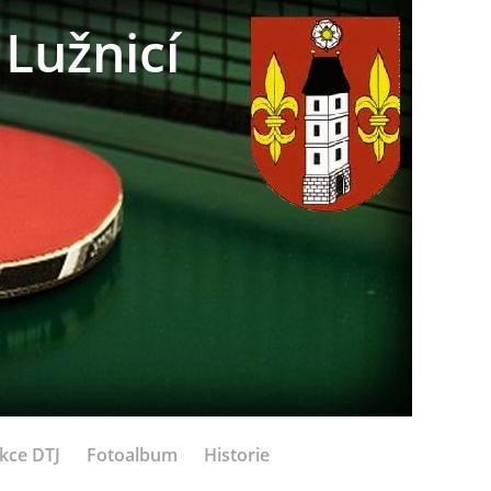
Lužnicí
kce DTJ
Fotoalbum
Historie