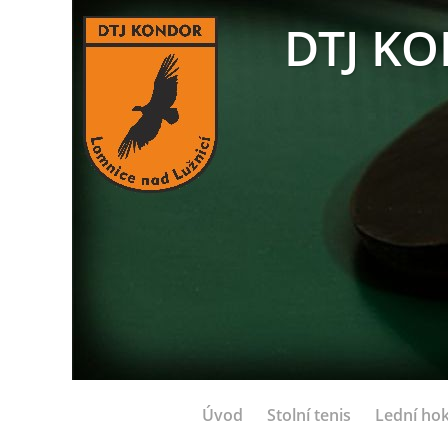
DTJ KO
Úvod
Stolní tenis
Lední hok