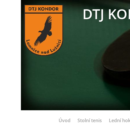
DTJ KO
Úvod
Stolní tenis
Lední hok