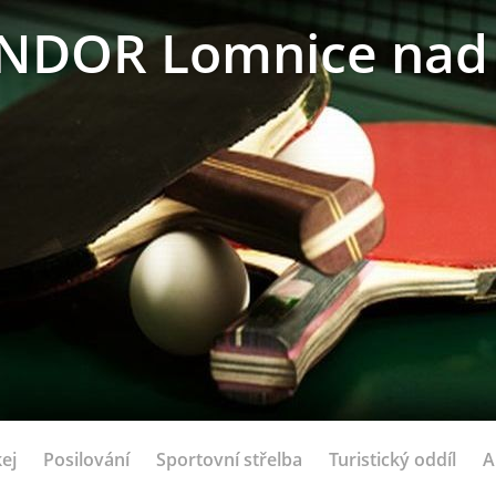
NDOR Lomnice nad 
ej
Posilování
Sportovní střelba
Turistický oddíl
A