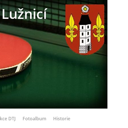
Lužnicí
kce DTJ
Fotoalbum
Historie