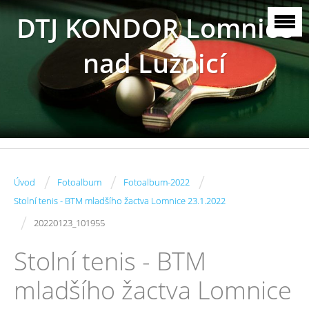
DTJ KONDOR Lomnice
nad Lužnicí
/
/
/
Úvod
Fotoalbum
Fotoalbum-2022
Stolní tenis - BTM mladšího žactva Lomnice 23.1.2022
/
20220123_101955
Stolní tenis - BTM
mladšího žactva Lomnice