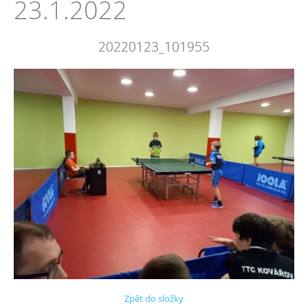
23.1.2022
20220123_101955
Zpět do složky