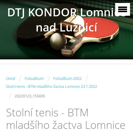
DTJ KONDOR Lomnice
nad Lužnicí
/
/
/
Úvod
Fotoalbum
Fotoalbum-2022
Stolní tenis - BTM mladšího žactva Lomnice 23.1.2022
/
20220123_155605
Stolní tenis - BTM
mladšího žactva Lomnice