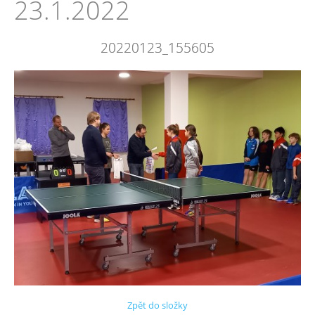
23.1.2022
20220123_155605
Zpět do složky