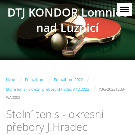
DTJ KONDOR Lomnice
nad Lužnicí
/
/
/
Úvod
Fotoalbum
Fotoalbum-2022
/
Stolní tenis - okresní přebory J.Hradec 3.12.2022
IMG-20221203-
WA0002
Stolní tenis - okresní
přebory J.Hradec