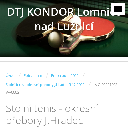
DTJ KONDOR Lomnice
nad Lužnicí
/
/
/
Úvod
Fotoalbum
Fotoalbum-2022
/
Stolní tenis - okresní přebory J.Hradec 3.12.2022
IMG-20221203-
WA0003
Stolní tenis - okresní
přebory J.Hradec