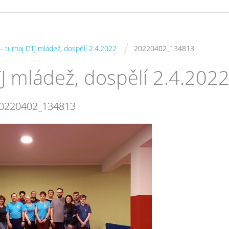
/
 - turnaj DTJ mládež, dospělí 2.4.2022
20220402_134813
DTJ mládež, dospělí 2.4.202
0220402_134813