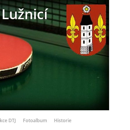
Lužnicí
kce DTJ
Fotoalbum
Historie