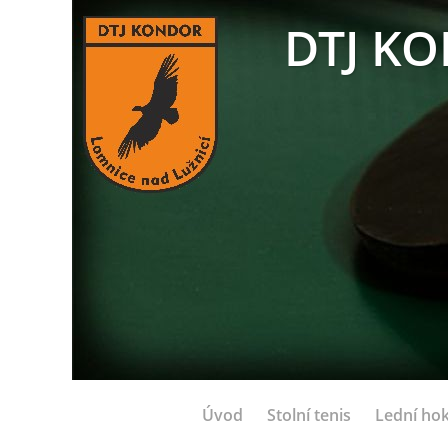
DTJ KO
Úvod
Stolní tenis
Lední hok