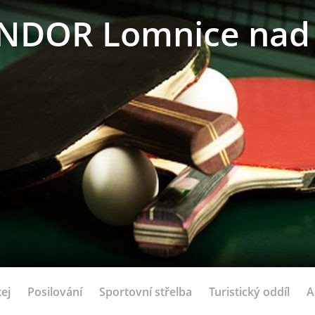
NDOR Lomnice nad 
ej
Posilování
Sportovní střelba
Turistický oddíl
A