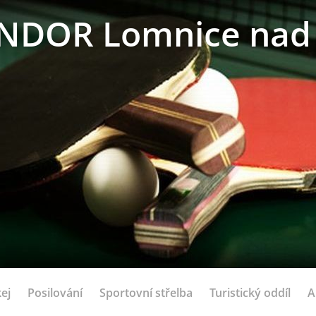
NDOR Lomnice nad 
ej
Posilování
Sportovní střelba
Turistický oddíl
A