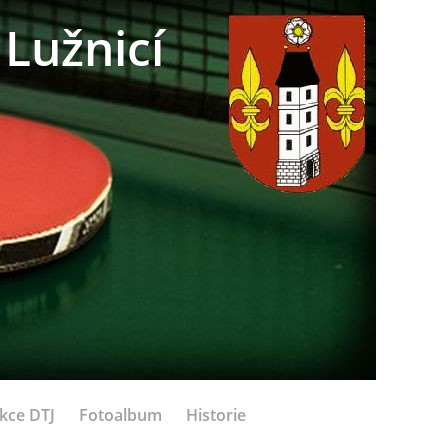
Lužnicí
kce DTJ
Fotoalbum
Historie