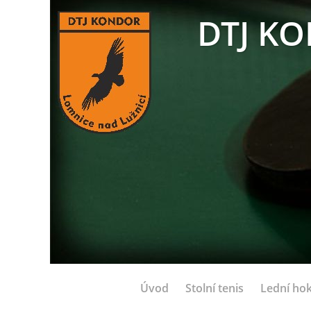
DTJ KO
Úvod
Stolní tenis
Lední hok