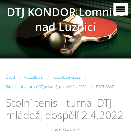
DTJ KONDOR Lomnice
nad Lužnicí
/
/
/
Úvod
Fotoalbum
Fotoalbum-2022
/
Stolní tenis - turnaj DTJ mládež, dospělí 2.4.2022
DSCN3547
Stolní tenis - turnaj DTJ
mládež, dospělí 2.4.2022
DSCN3547